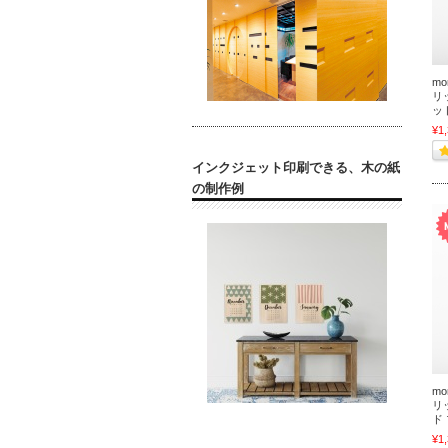
mo
リ
ッ
¥1
インクジェット印刷できる、木の紙
の制作例
mo
リ
ド
¥1