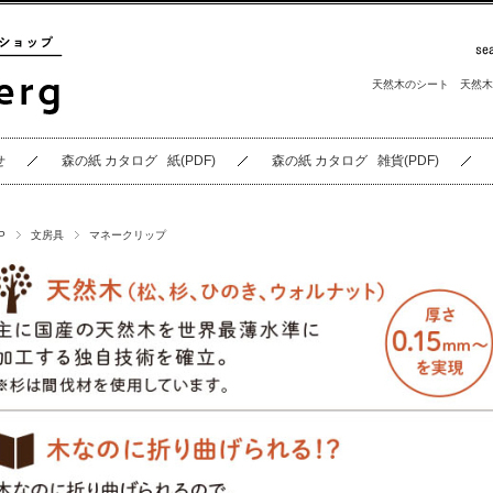
天然木のシート
天然木
せ
森の紙 カタログ 紙(PDF)
森の紙 カタログ 雑貨(PDF)
P
文房具
マネークリップ