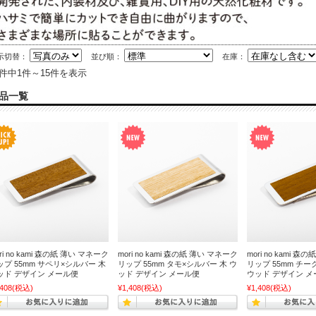
示切替：
並び順：
在庫：
5件中1件～15件を表示
品一覧
ri no kami 森の紙 薄い マネーク
mori no kami 森の紙 薄い マネーク
mori no kami 
ップ 55mm サペリ×シルバー 木
リップ 55mm タモ×シルバー 木 ウ
リップ 55mm チー
ッド デザイン メール便
ッド デザイン メール便
ウッド デザイン メ
,408
(税込)
¥1,408
(税込)
¥1,408
(税込)