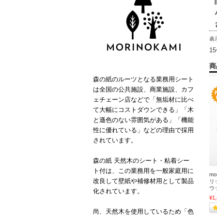
表
1
商
森の紙のルーツとなる業務用シート
は全国の公共施設、商業施設、カフ
ェチェーン店などで「無垢材に比べ
て大幅にコストダウンできる」「木
と遜色のない雰囲気がある」「機能
性に優れている」などの理由で採用
されています。
森の紙 天然木のシート・粘着シー
ト付は、この業務用を一般家庭用に
mo
改良して壁紙や補修材用として製品
リ
ウ
化されています。
¥1
尚、天然木を使用しているため「色