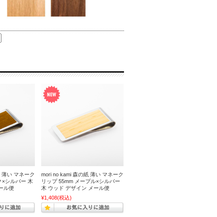
森の紙 薄い マネーク
mori no kami 森の紙 薄い マネーク
ク×シルバー 木
リップ 55mm メープル×シルバー
ール便
木 ウッド デザイン メール便
¥1,408
(税込)