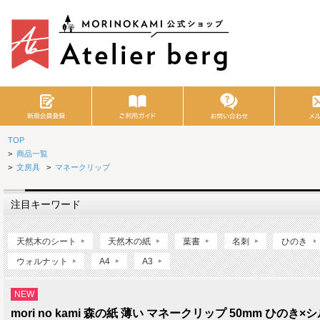
TOP
>
商品一覧
>
文房具
>
マネークリップ
注目キーワード
天然木のシート
天然木の紙
葉書
名刺
ひのき
ウォルナット
A4
A3
NEW
mori no kami 森の紙 薄い マネークリップ 50mm ひのき