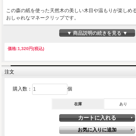
この森の紙を使った天然木の美しい木目や温もりが楽しめ
おしゃれなマネークリップです。
素材はすぎ、ひのき、ウォルナット、オーク、メープル、
▼ 商品説明の続きを見る ▼
タモ、サペリの8種類ございます。
価格:
1,320円
(税込)
●サイズ：25×50×8mm
●カラー:シルバー
●重さ：約12g
注文
●素材：ひのき、金属
購入数：
個
※国内職人による仕上げ。
※天然木のため1点1点色合いは異なります。
在庫
あり
※金属部分は生産工程上キズなどがある場合がございます