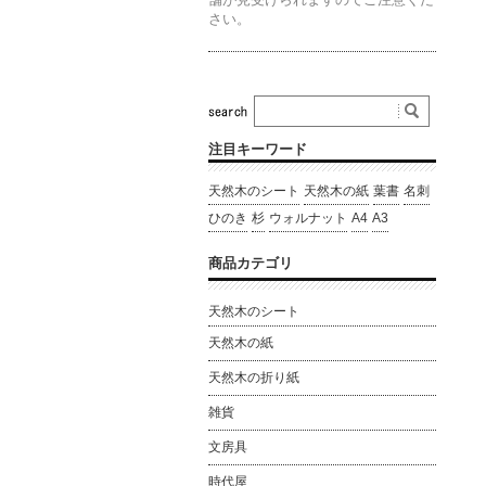
さい。
注目キーワード
天然木のシート
天然木の紙
葉書
名刺
ひのき
杉
ウォルナット
A4
A3
商品カテゴリ
天然木のシート
天然木の紙
天然木の折り紙
雑貨
文房具
時代屋