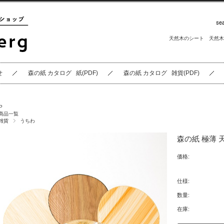
天然木のシート
天然木
せ
森の紙 カタログ 紙(PDF)
森の紙 カタログ 雑貨(PDF)
P
商品一覧
雑貨
うちわ
森の紙 極薄 
価格:
仕様:
数量:
在庫: