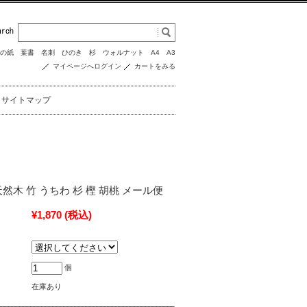
の紙
葉書
名刺
ひのき
杉
ウォルナット
A4
A3
マイページへログイン
カートをみる
サイトマップ
天然木 竹 うちわ 杉 樫 胡桃 メール便
¥1,870
(税込)
個
在庫あり