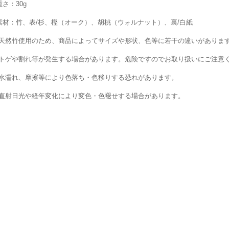
重さ：30g
素材：竹、表/杉、樫（オーク）、胡桃（ウォルナット）、裏/白紙
天然竹使用のため、商品によってサイズや形状、色等に若干の違いがありま
トゲや割れ等が発生する場合があります。危険ですのでお取り扱いにご注意
水濡れ、摩擦等により色落ち・色移りする恐れがあります。
直射日光や経年変化により変色・色褪せする場合があります。