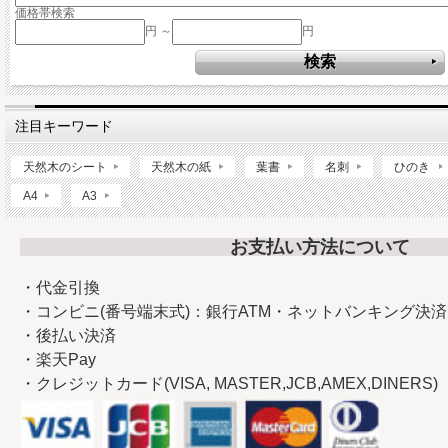
価格帯検索
円 ～
円
注目キーワード
天然木のシート
天然木の紙
葉書
名刺
ひのき
A4
A3
お支払い方法について
・代金引換
・コンビニ(番号端末式)：銀行ATM・ネットバンキング決済
・後払い決済
・楽天Pay
・クレジットカード(VISA, MASTER,JCB,AMEX,DINERS)