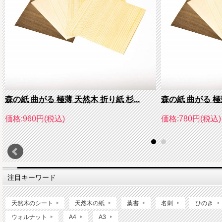
森の紙 曲がる 極薄 天然木 折り紙 杉...
森の紙 曲がる 極薄
価格:960円(税込)
価格:780円(税込)
注目キーワード
天然木のシート
天然木の紙
葉書
名刺
ひのき
ウォルナット
A4
A3