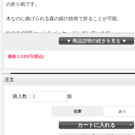
の折り紙です。
木なのに曲げられる森の紙の技術で折ることが可能。
ひのきの5枚セットをパッケージングしています。
▼ 商品説明の続きを見る ▼
燃やしても有害物質を発生させず、紙同様リサイクルも
可能な環境にも配慮した将来性のあるエコな素材です。
価格:
1,020円
(税込)
●サイズ：150×150mm
注文
●厚さ：0.15mm
購入数：
個
●素材：ひのき、裏面：国産和紙
在庫
あり
※天然木の為、色・柄・木目は多少異なります。