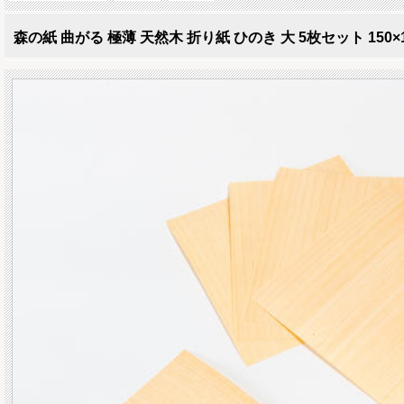
森の紙 曲がる 極薄 天然木 折り紙 ひのき 大 5枚セット 150×